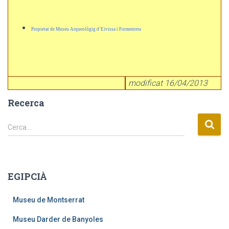
Propietat de Museu Arqueològig d’Eivissa i Formentera
modificat 16/04/2013
Recerca
C
Cerca …
e
r
c
a
EGIPCIÀ
:
Museu de Montserrat
Museu Darder de Banyoles