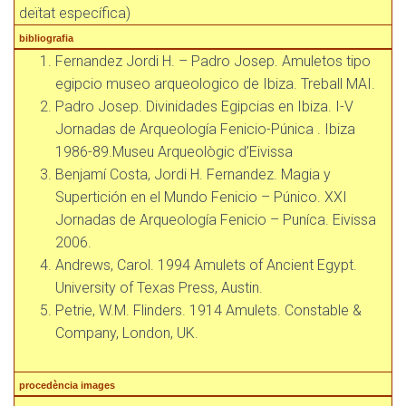
deïtat específica)
bibliografia
Fernandez Jordi H. – Padro Josep. Amuletos tipo
egipcio museo arqueologico de Ibiza. Treball MAI.
Padro Josep. Divinidades Egipcias en Ibiza. I-V
Jornadas de Arqueología Fenicio-Púnica . Ibiza
1986-89.Museu Arqueològic d’Eivissa
Benjamí Costa, Jordi H. Fernandez. Magia y
Supertición en el Mundo Fenicio – Púnico. XXI
Jornadas de Arqueología Fenicio – Puníca. Eivissa
2006.
Andrews, Carol. 1994 Amulets of Ancient Egypt.
University of Texas Press, Austin.
Petrie, W.M. Flinders. 1914 Amulets. Constable &
Company, London, UK.
procedència images