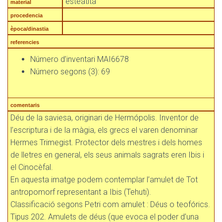
esteatita
material
procedencia
època/dinastia
referencies
Número d’inventari MAI6678
Número segons (3): 69
comentaris
Déu de la saviesa, originari de Hermópolis. Inventor de
l’escriptura i de la màgia, els grecs el varen denominar
Hermes Trimegist. Protector dels mestres i dels homes
de lletres en general, els seus animals sagrats eren Ibis i
el Cinocèfal.
En aquesta imatge podem contemplar l’amulet de Tot
antropomorf representant a Ibis (Tehuti).
Classificació segons Petri com amulet : Déus o teofórics.
Tipus 202. Amulets de déus (que evoca el poder d’una