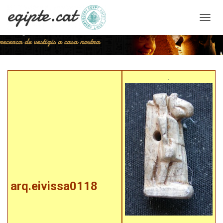
C
A
N
V
I
arq.eivissa0118
A
.
L
A
N
A
V
E
G
A
C
I
Ó
arq.eivissa0118