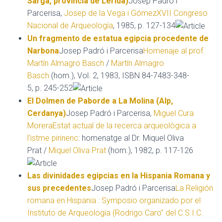
Sarga, provincia de Lérida)
Josep Padró i
Parcerisa,
Josep de la Vega i Gómez
XVII Congreso
Nacional de Arqueología
, 1985, p. 127-134
Un fragmento de estatua egipcia procedente de
Narbona
Josep Padró i Parcerisa
Homenaje al prof.
Martín Almagro Basch
/
Martín Almagro
Basch
(hom.), Vol. 2, 1983, ISBN 84-7483-348-
5, p. 245-252
El Dolmen de Paborde a La Molina (Alp,
Cerdanya)
Josep Padró i Parcerisa,
Miguel Cura
Morera
Estat actual de la recerca arqueològica a
l’istme pirinenc
: homenatge al Dr. Miquel Oliva
Prat /
Miquel Oliva Prat
(hom.), 1982, p. 117-126
Las divinidades egipcias en la Hispania Romana y
sus precedentes
Josep Padró i Parcerisa
La Religión
romana en Hispania : Symposio organizado por el
Instituto de Arqueología (Rodrigo Caro” del C.S.I.C.