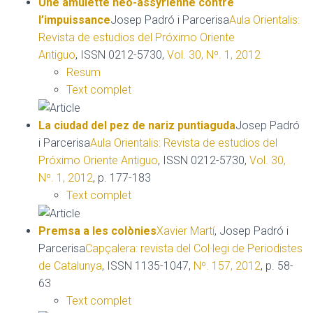
Une amulette néo-assyrienne contre
l’impuissance
Josep Padró i Parcerisa
Aula Orientalis:
Revista de estudios del Próximo Oriente
Antiguo
, ISSN 0212-5730,
Vol. 30, Nº. 1, 2012
Resum
Text complet
La ciudad del pez de nariz puntiaguda
Josep Padró
i Parcerisa
Aula Orientalis: Revista de estudios del
Próximo Oriente Antiguo
, ISSN 0212-5730,
Vol. 30,
Nº. 1, 2012
, p. 177-183
Text complet
Premsa a les colònies
Xavier Martí
, Josep Padró i
Parcerisa
Capçalera: revista del Col·legi de Periodistes
de Catalunya
, ISSN 1135-1047,
Nº. 157, 2012
, p. 58-
63
Text complet