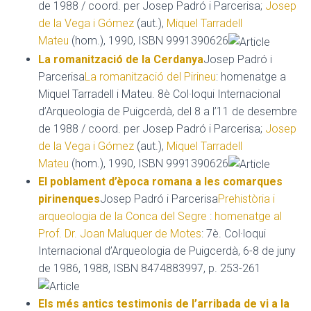
de 1988 / coord. per Josep Padró i Parcerisa;
Josep
de la Vega i Gómez
(aut.),
Miquel Tarradell
Mateu
(hom.), 1990, ISBN 9991390626
La romanització de la Cerdanya
Josep Padró i
Parcerisa
La romanització del Pirineu
: homenatge a
Miquel Tarradell i Mateu. 8è Col·loqui Internacional
d’Arqueologia de Puigcerdà, del 8 a l’11 de desembre
de 1988 / coord. per Josep Padró i Parcerisa;
Josep
de la Vega i Gómez
(aut.),
Miquel Tarradell
Mateu
(hom.), 1990, ISBN 9991390626
El poblament d’època romana a les comarques
pirinenques
Josep Padró i Parcerisa
Prehistòria i
arqueologia de la Conca del Segre : homenatge al
Prof. Dr. Joan Maluquer de Motes
: 7è. Col·loqui
Internacional d’Arqueologia de Puigcerdà, 6-8 de juny
de 1986, 1988, ISBN 8474883997, p. 253-261
Els més antics testimonis de l’arribada de vi a la