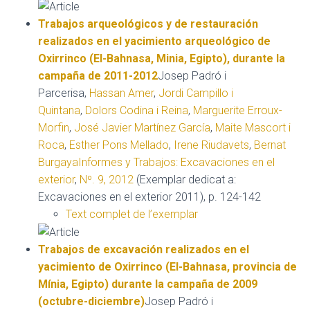
Trabajos arqueológicos y de restauración
realizados en el yacimiento arqueológico de
Oxirrinco (El-Bahnasa, Minia, Egipto), durante la
campaña de 2011-2012
Josep Padró i
Parcerisa,
Hassan Amer
,
Jordi Campillo i
Quintana
,
Dolors Codina i Reina
,
Marguerite Erroux-
Morfin
,
José Javier Martínez García
,
Maite Mascort i
Roca
,
Esther Pons Mellado
,
Irene Riudavets
,
Bernat
Burgaya
Informes y Trabajos: Excavaciones en el
exterior
,
Nº. 9, 2012
(Exemplar dedicat a:
Excavaciones en el exterior 2011), p. 124-142
Text complet de l’exemplar
Trabajos de excavación realizados en el
yacimiento de Oxirrinco (El-Bahnasa, provincia de
Mínia, Egipto) durante la campaña de 2009
(octubre-diciembre)
Josep Padró i