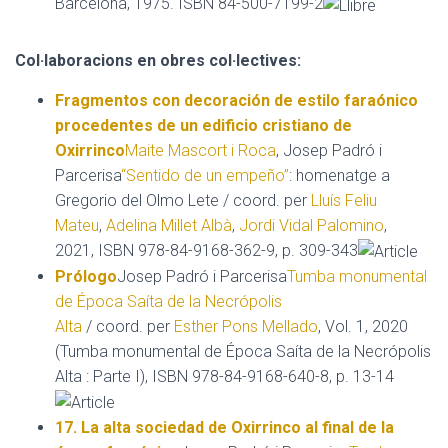
Barcelona, 1975. ISBN 84-500-7199-2
Col·laboracions en obres col·lectives:
Fragmentos con decoración de estilo faraónico
procedentes de un edificio cristiano de
Oxirrinco
Maite Mascort i Roca
, Josep Padró i
Parcerisa
“Sentido de un empeño”
: homenatge a
Gregorio del Olmo Lete / coord. per
Lluís Feliu
Mateu
,
Adelina Millet Albà
,
Jordi Vidal Palomino
,
2021, ISBN 978-84-9168-362-9, p. 309-343
Prólogo
Josep Padró i Parcerisa
Tumba monumental
de Época Saíta de la Necrópolis
Alta
/ coord. per
Esther Pons Mellado
, Vol. 1, 2020
(Tumba monumental de Época Saíta de la Necrópolis
Alta : Parte I), ISBN 978-84-9168-640-8, p. 13-14
17. La alta sociedad de Oxirrinco al final de la