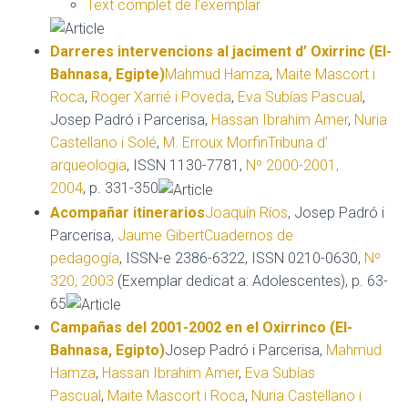
Text complet de l’exemplar
Darreres intervencions al jaciment d’ Oxirrinc (El-
Bahnasa, Egipte)
Mahmud Hamza
,
Maite Mascort i
Roca
,
Roger Xarrié i Poveda
,
Eva Subías Pascual
,
Josep Padró i Parcerisa,
Hassan Ibrahim Amer
,
Nuria
Castellano i Solé
,
M. Erroux Morfin
Tribuna d’
arqueologia
, ISSN 1130-7781,
Nº 2000-2001,
2004
, p. 331-350
Acompañar itinerarios
Joaquín Ríos
, Josep Padró i
Parcerisa,
Jaume Gibert
Cuadernos de
pedagogía
, ISSN-e 2386-6322, ISSN 0210-0630,
Nº
320, 2003
(Exemplar dedicat a: Adolescentes), p. 63-
65
Campañas del 2001-2002 en el Oxirrinco (El-
Bahnasa, Egipto)
Josep Padró i Parcerisa,
Mahmud
Hamza
,
Hassan Ibrahim Amer
,
Eva Subías
Pascual
,
Maite Mascort i Roca
,
Nuria Castellano i