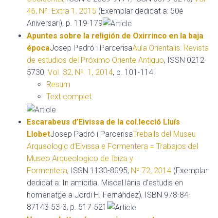
46, Nº. Extra 1, 2015
(Exemplar dedicat a: 50è
Aniversari), p. 119-179
Apuntes sobre la religión de Oxirrinco en la baja
época
Josep Padró i Parcerisa
Aula Orientalis: Revista
de estudios del Próximo Oriente Antiguo
, ISSN 0212-
5730,
Vol. 32, Nº. 1, 2014
, p. 101-114
Resum
Text complet
Escarabeus d’Eivissa de la col.lecció Lluís
Llobet
Josep Padró i Parcerisa
Treballs del Museu
Arqueologic d’Eivissa e Formentera = Trabajos del
Museo Arqueologico de Ibiza y
Formentera
, ISSN 1130-8095,
Nº 72, 2014
(Exemplar
dedicat a: In amicitia. Miscel.lània d’estudis en
homenatge a Jordi H. Fernández), ISBN 978-84-
87143-53-3, p. 517-521