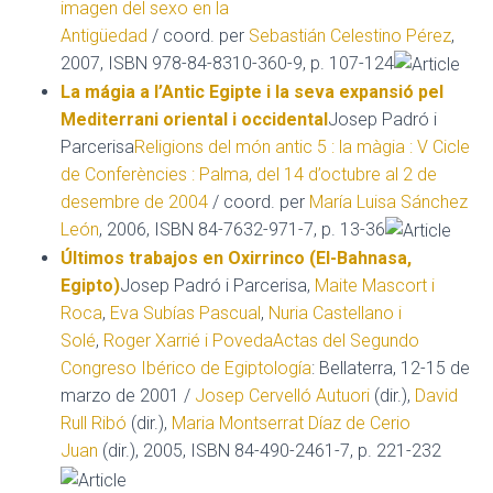
imagen del sexo en la
Antigüedad
/ coord. per
Sebastián Celestino Pérez
,
2007, ISBN 978-84-8310-360-9, p. 107-124
La mágia a l’Antic Egipte i la seva expansió pel
Mediterrani oriental i occidental
Josep Padró i
Parcerisa
Religions del món antic 5 : la màgia : V Cicle
de Conferències : Palma, del 14 d’octubre al 2 de
desembre de 2004
/ coord. per
María Luisa Sánchez
León
, 2006, ISBN 84-7632-971-7, p. 13-36
Últimos trabajos en Oxirrinco (El-Bahnasa,
Egipto)
Josep Padró i Parcerisa,
Maite Mascort i
Roca
,
Eva Subías Pascual
,
Nuria Castellano i
Solé
,
Roger Xarrié i Poveda
Actas del Segundo
Congreso Ibérico de Egiptología
: Bellaterra, 12-15 de
marzo de 2001 /
Josep Cervelló Autuori
(dir.),
David
Rull Ribó
(dir.),
Maria Montserrat Díaz de Cerio
Juan
(dir.), 2005, ISBN 84-490-2461-7, p. 221-232