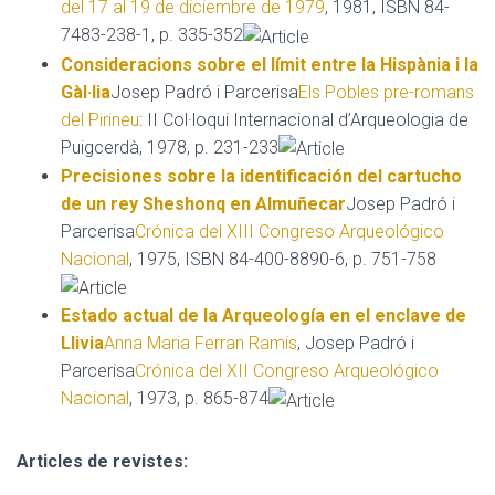
del 17 al 19 de diciembre de 1979
, 1981, ISBN 84-
7483-238-1, p. 335-352
Consideracions sobre el límit entre la Hispània i la
Gàl·lia
Josep Padró i Parcerisa
Els Pobles pre-romans
del Pirineu
: II Col·loqui Internacional d’Arqueologia de
Puigcerdà, 1978, p. 231-233
Precisiones sobre la identificación del cartucho
de un rey Sheshonq en Almuñecar
Josep Padró i
Parcerisa
Crónica del XIII Congreso Arqueológico
Nacional
, 1975, ISBN 84-400-8890-6, p. 751-758
Estado actual de la Arqueología en el enclave de
Llivia
Anna Maria Ferran Ramis
, Josep Padró i
Parcerisa
Crónica del XII Congreso Arqueológico
Nacional
, 1973, p. 865-874
Articles de revistes: