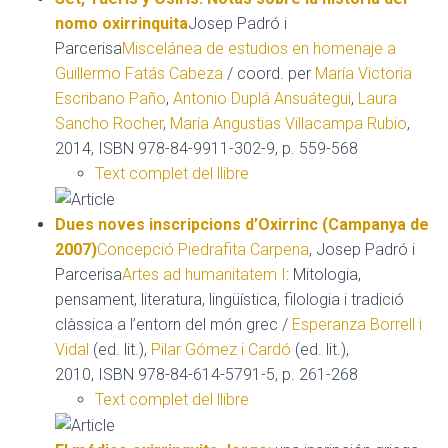
nomo oxirrinquita
Josep Padró i
Parcerisa
Miscelánea de estudios en homenaje a
Guillermo Fatás Cabeza
/ coord. per
María Victoria
Escribano Paño
,
Antonio Duplá Ansuátegui
,
Laura
Sancho Rocher
,
María Angustias Villacampa Rubio
,
2014, ISBN 978-84-9911-302-9, p. 559-568
Text complet del llibre
Dues noves inscripcions d’Oxirrinc (Campanya de
2007)
Concepció Piedrafita Carpena
, Josep Padró i
Parcerisa
Artes ad humanitatem I
: Mitologia,
pensament, literatura, lingüística, filologia i tradició
clàssica a l’entorn del món grec /
Esperanza Borrell i
Vidal
(ed. lit.),
Pilar Gómez i Cardó
(ed. lit.),
2010, ISBN 978-84-614-5791-5, p. 261-268
Text complet del llibre