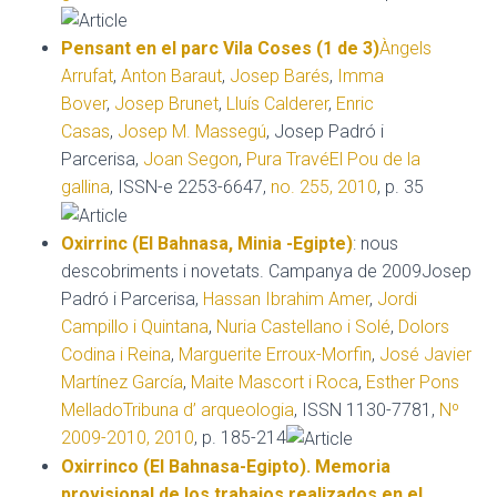
Pensant en el parc Vila Coses (1 de 3)
Àngels
Arrufat
,
Anton Baraut
,
Josep Barés
,
Imma
Bover
,
Josep Brunet
,
Lluís Calderer
,
Enric
Casas
,
Josep M. Massegú
, Josep Padró i
Parcerisa,
Joan Segon
,
Pura Travé
El Pou de la
gallina
, ISSN-e 2253-6647,
no. 255, 2010
, p. 35
Oxirrinc (El Bahnasa, Minia -Egipte)
: nous
descobriments i novetats. Campanya de 2009Josep
Padró i Parcerisa,
Hassan Ibrahim Amer
,
Jordi
Campillo i Quintana
,
Nuria Castellano i Solé
,
Dolors
Codina i Reina
,
Marguerite Erroux-Morfin
,
José Javier
Martínez García
,
Maite Mascort i Roca
,
Esther Pons
Mellado
Tribuna d’ arqueologia
, ISSN 1130-7781,
Nº
2009-2010, 2010
, p. 185-214
Oxirrinco (El Bahnasa-Egipto). Memoria
provisional de los trabajos realizados en el