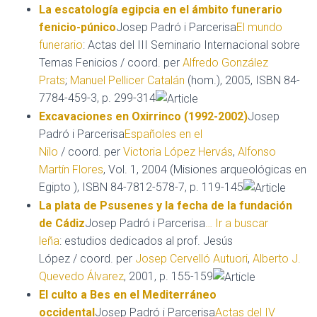
La escatología egipcia en el ámbito funerario
fenicio-púnico
Josep Padró i Parcerisa
El mundo
funerario
: Actas del III Seminario Internacional sobre
Temas Fenicios / coord. per
Alfredo González
Prats
;
Manuel Pellicer Catalán
(hom.), 2005, ISBN 84-
7784-459-3, p. 299-314
Excavaciones en Oxirrinco (1992-2002)
Josep
Padró i Parcerisa
Españoles en el
Nilo
/ coord. per
Victoria López Hervás
,
Alfonso
Martín Flores
, Vol. 1, 2004 (Misiones arqueológicas en
Egipto ), ISBN 84-7812-578-7, p. 119-145
La plata de Psusenes y la fecha de la fundación
de Cádiz
Josep Padró i Parcerisa
… Ir a buscar
leña
: estudios dedicados al prof. Jesús
López / coord. per
Josep Cervelló Autuori
,
Alberto J.
Quevedo Álvarez
, 2001, p. 155-159
El culto a Bes en el Mediterráneo
occidental
Josep Padró i Parcerisa
Actas del IV