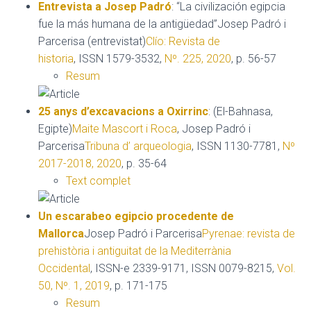
Entrevista a Josep Padró
: “La civilización egipcia
fue la más humana de la antigüedad”Josep Padró i
Parcerisa (entrevistat)
Clío: Revista de
historia
, ISSN 1579-3532,
Nº. 225, 2020
, p. 56-57
Resum
25 anys d’excavacions a Oxirrinc
: (El-Bahnasa,
Egipte)
Maite Mascort i Roca
, Josep Padró i
Parcerisa
Tribuna d’ arqueologia
, ISSN 1130-7781,
Nº
2017-2018, 2020
, p. 35-64
Text complet
Un escarabeo egipcio procedente de
Mallorca
Josep Padró i Parcerisa
Pyrenae: revista de
prehistòria i antiguitat de la Mediterrània
Occidental
, ISSN-e 2339-9171, ISSN 0079-8215,
Vol.
50, Nº. 1, 2019
, p. 171-175
Resum