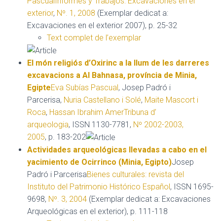
Pascual
Informes y Trabajos: Excavaciones en el
exterior
,
Nº. 1, 2008
(Exemplar dedicat a:
Excavaciones en el exterior 2007), p. 25-32
Text complet de l’exemplar
El món religiós d’Oxirinc a la llum de les darreres
excavacions a Al Bahnasa, província de Minia,
Egipte
Eva Subías Pascual
, Josep Padró i
Parcerisa,
Nuria Castellano i Solé
,
Maite Mascort i
Roca
,
Hassan Ibrahim Amer
Tribuna d’
arqueologia
, ISSN 1130-7781,
Nº 2002-2003,
2005
, p. 183-202
Actividades arqueológicas llevadas a cabo en el
yacimiento de Ocirrinco (Minia, Egipto)
Josep
Padró i Parcerisa
Bienes culturales: revista del
Instituto del Patrimonio Histórico Español
, ISSN 1695-
9698,
Nº. 3, 2004
(Exemplar dedicat a: Excavaciones
Arqueológicas en el exterior), p. 111-118