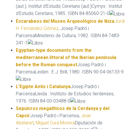
(aut.), Institut d’Estudis Ceretans (aut.)Cymys : Institut
d’Estudis Ceretans, 1985. ISBN 84-85060-21-0
Escarabeos del Museo Arqueológico de Ibiza
Jordi
H. Fernández Gómez
, Josep Padró i
ParcerisaMinisterio de Cultura, 1982. ISBN 84-7483-
241-1
Egyptian-type documents from the
mediterranean littoral of the Iberian peninsula
before the Roman conquest
Josep Padró i
ParcerisaLeiden : E.J. Brill, 1980. ISBN 90-04-06133-9
L’Egipte Antic i Catalunya
Josep Padró i
ParcerisaLleida : Instituto de Estudios Ilerdenses,
1976. ISBN 84-00-03488-0
Sepulcros megalíticos de la Cerdanya y del
Capcir
Josep Padró i Parcerisa,
Jean
Abélanet
,
Miguel Cura Morera
Diputación de