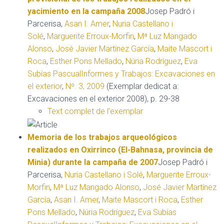
yacimiento en la campaña 2008
Josep Padró i
Parcerisa,
Asan I. Amer
,
Nuria Castellano i
Solé
,
Marguerite Erroux-Morfin
,
Mª Luz Mangado
Alonso
,
José Javier Martínez García
,
Maite Mascort i
Roca
,
Esther Pons Mellado
,
Núria Rodríguez
,
Eva
Subías Pascual
Informes y Trabajos: Excavaciones en
el exterior
,
Nº. 3, 2009
(Exemplar dedicat a:
Excavaciones en el exterior 2008), p. 29-38
Text complet de l’exemplar
Memoria de los trabajos arqueológicos
realizados en Oxirrinco (El-Bahnasa, provincia de
Minia) durante la campaña de 2007
Josep Padró i
Parcerisa,
Nuria Castellano i Solé
,
Marguerite Erroux-
Morfin
,
Mª Luz Mangado Alonso
,
José Javier Martínez
García
,
Asan I. Amer
,
Maite Mascort i Roca
,
Esther
Pons Mellado
,
Núria Rodríguez
,
Eva Subías