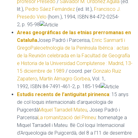
profesor Presedo
/
Salvador M. Ordóñez Agulla
(ed.
lit.),
Pedro Sáez Fernández
(ed. lit.),
Francisco J.
Presedo Velo
(hom.), 1994, ISBN 84-472-0254-
2, p. 95-98
Areas geográficas de las etnias prerromanas en
Cataluña
Josep Padró i Parcerisa,
Enric Sanmartí i
Grego
Paleoetnología de la Península Ibérica : actas
de la Reunión celebrada en la Facultad de Geografía
e Historia de la Universidad Complutense : Madrid, 13-
15 diciembre de 1989
/ coord. per
Gonzalo Ruiz
Zapatero
,
Martín Almagro Gorbea
, Vol. 1,
1992, ISBN 84-7491-461-2, p. 185-194
Estudis recents de l’antiguitat pirinenca
: 15 anys
de col·loquis internacionals d’arqueologia de
Puigcerdà
Miquel Tarradell Mateu
, Josep Padró i
Parcerisa
La romanització del Pirineu
: homenatge a
Miquel Tarradell i Mateu. 8è Col·loqui Internacional
d’Arqueologia de Puigcerdà, del 8 a l’11 de desembre