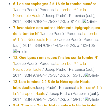
6. Les sarcophages 2 à 16 de la tombe numéro
1
Josep Padró i Parcerisa
La tombe nº 1 à la
Nécropole Haute
/ Josep Padró i Parcerisa (aut.),
2014, ISBN 978-84-475-3842-3, p. 81-102
7. Inventaire des autres éléments épigraphiques
de la tombe N° 1
Josep Padró i Parcerisa
La tombe
nº 1 à la Nécropole Haute
/ Josep Padró i Parcerisa
(aut.), 2014, ISBN 978-84-475-3842-3, p. 103-106
12. Quelques remarques finales sur la tombe N°
1
Josep Padró i Parcerisa
La tombe nº 1 à la
Nécropole Haute
/ Josep Padró i Parcerisa (aut.),
2014, ISBN 978-84-475-3842-3, p. 155-158
13. Les tombes 2 à 8 de la Nécropole Haute.
Introduction
Josep Padró i Parcerisa
La tombe nº 1 à
la Nécropole Haute
/ Josep Padró i Parcerisa (aut.),
2014, ISBN 978-84-475-3842-3, p. 159-164
Set, Tueris y Osiris. Notas sobre la historia del