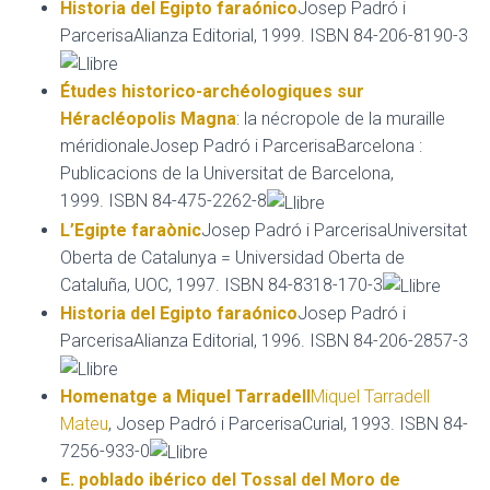
Historia del Egipto faraónico
Josep Padró i
ParcerisaAlianza Editorial, 1999. ISBN 84-206-8190-3
Études historico-archéologiques sur
Héracléopolis Magna
: la nécropole de la muraille
méridionaleJosep Padró i ParcerisaBarcelona :
Publicacions de la Universitat de Barcelona,
1999. ISBN 84-475-2262-8
L’Egipte faraònic
Josep Padró i ParcerisaUniversitat
Oberta de Catalunya = Universidad Oberta de
Cataluña, UOC, 1997. ISBN 84-8318-170-3
Historia del Egipto faraónico
Josep Padró i
ParcerisaAlianza Editorial, 1996. ISBN 84-206-2857-3
Homenatge a Miquel Tarradell
Miquel Tarradell
Mateu
, Josep Padró i ParcerisaCurial, 1993. ISBN 84-
7256-933-0
E. poblado ibérico del Tossal del Moro de