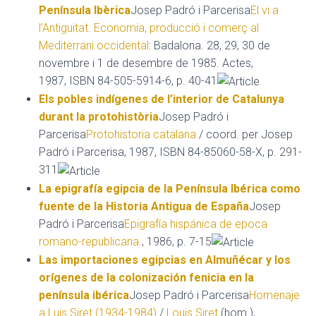
Península Ibèrica
Josep Padró i Parcerisa
El vi a
l’Antiguitat. Economia, producció i comerç al
Mediterrani occidental
: Badalona. 28, 29, 30 de
novembre i 1 de desembre de 1985. Actes,
1987, ISBN 84-505-5914-6, p. 40-41
Els pobles indígenes de l’interior de Catalunya
durant la protohistòria
Josep Padró i
Parcerisa
Protohistoria catalana
/ coord. per Josep
Padró i Parcerisa, 1987, ISBN 84-85060-58-X, p. 291-
311
La epigrafía egipcia de la Península Ibérica como
fuente de la Historia Antigua de España
Josep
Padró i Parcerisa
Epigrafía hispánica de epoca
romano-republicana.
, 1986, p. 7-15
Las importaciones egipcias en Almuñécar y los
orígenes de la colonización fenicia en la
península ibérica
Josep Padró i Parcerisa
Homenaje
a Luis Siret (1934-1984)
/
Louis Siret
(hom.),