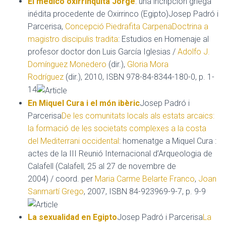
El médico oxirrinquita Jorge
: una incripción griega
inédita procedente de Oxirrinco (Egipto)Josep Padró i
Parcerisa,
Concepció Piedrafita Carpena
Doctrina a
magistro discipulis tradita
: Estudios en Homenaje al
profesor doctor don Luis García Iglesias /
Adolfo J.
Domínguez Monedero
(dir.),
Gloria Mora
Rodríguez
(dir.), 2010, ISBN 978-84-8344-180-0, p. 1-
14
En Miquel Cura i el món ibèric
Josep Padró i
Parcerisa
De les comunitats locals als estats arcaics:
la formació de les societats complexes a la costa
del Mediterrani occidental
: homenatge a Miquel Cura :
actes de la III Reunió Internacional d’Arqueologia de
Calafell (Calafell, 25 al 27 de novembre de
2004) / coord. per
Maria Carme Belarte Franco
,
Joan
Sanmartí Grego
, 2007, ISBN 84-923969-9-7, p. 9-9
La sexualidad en Egipto
Josep Padró i Parcerisa
La