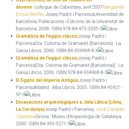
devenir
: collogue de Cabestany, avril 2007
Marguerite
Erroux-Morfin
, Josep Padró i ParcerisaUniversidad de
Barcelona, Publicacions i Edicions de la Universitat de
Barcelona, 2008. ISBN 978-84-475-3350-3
Gramàtica de l’egipci clàssic
Josep Padró i
ParcerisaSta. Coloma de Gramanet (Barcelona) : La
Garúa Libros, 2006. ISBN 84-934968-8-X
Gramàtica de l’egipci clàssic
Josep Padró i
Parcerisa[Sta. Coloma de Gramanet (Barcelona)] : La
Garúa Libros, 2006. ISBN 978-84-934968-8-3
El Egipto del Imperio Antiguo
Josep Padró i
ParcerisaMadrid : Alba Libros, 2005. ISBN 84-95921-
97-9
Excavacions arqueològiques a Júlia Líbica (Llívia,
La Cerdanya)
Josep Padró i Parcerisa,
Jordi Campillo
i Quintana
Girona : Museu d’Arqueologia de Catalunya,
2000. ISBN 84-393-5271-9