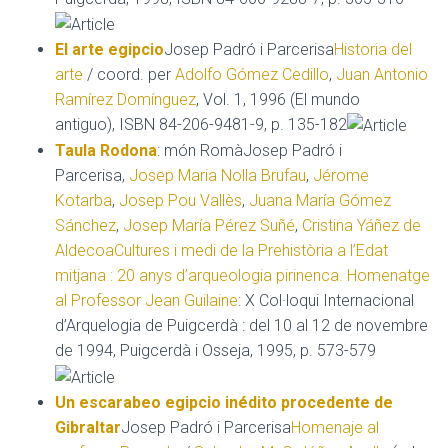
El arte egipcio
Josep Padró i Parcerisa
Historia del
arte
/ coord. per
Adolfo Gómez Cedillo
,
Juan Antonio
Ramírez Domínguez
, Vol. 1, 1996 (El mundo
antiguo), ISBN 84-206-9481-9, p. 135-182
Taula Rodona
: món RomàJosep Padró i
Parcerisa,
Josep Maria Nolla Brufau
,
Jérome
Kotarba
,
Josep Pou Vallès
,
Juana María Gómez
Sánchez
,
Josep María Pérez Suñé
,
Cristina Yáñez de
Aldecoa
Cultures i medi de la Prehistòria a l’Edat
mitjana : 20 anys d’arqueologia pirinenca. Homenatge
al Professor Jean Guilaine
: X Col·loqui Internacional
d’Arquelogia de Puigcerdà : del 10 al 12 de novembre
de 1994, Puigcerdà i Osseja, 1995, p. 573-579
Un escarabeo egipcio inédito procedente de
Gibraltar
Josep Padró i Parcerisa
Homenaje al