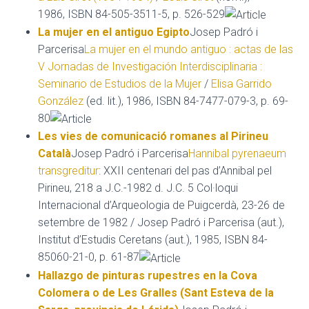
1986, ISBN 84-505-3511-5, p. 526-529
La mujer en el antiguo Egipto
Josep Padró i
Parcerisa
La mujer en el mundo antiguo : actas de las
V Jornadas de Investigación Interdisciplinaria :
Seminario de Estudios de la Mujer
/
Elisa Garrido
González
(ed. lit.), 1986, ISBN 84-7477-079-3, p. 69-
80
Les vies de comunicació romanes al Pirineu
Català
Josep Padró i Parcerisa
Hannibal pyrenaeum
transgreditur
: XXII centenari del pas d’Annibal pel
Pirineu, 218 a J.C.-1982 d. J.C. 5 Col·loqui
Internacional d’Arqueologia de Puigcerdà, 23-26 de
setembre de 1982 / Josep Padró i Parcerisa (aut.),
Institut d’Estudis Ceretans (aut.), 1985, ISBN 84-
85060-21-0, p. 61-87
Hallazgo de pinturas rupestres en la Cova
Colomera o de Les Gralles (Sant Esteva de la