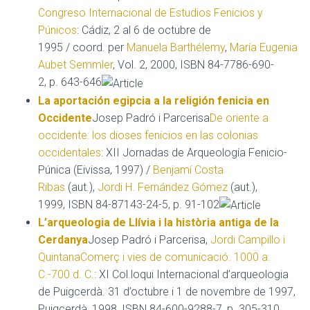
Congreso Internacional de Estudios Fenicios y
Púnicos
: Cádiz, 2 al 6 de octubre de
1995 / coord. per
Manuela Barthélemy
,
María Eugenia
Aubet Semmler
, Vol. 2, 2000, ISBN 84-7786-690-
2, p. 643-646
La aportación egipcia a la religión fenicia en
Occidente
Josep Padró i Parcerisa
De oriente a
occidente: los dioses fenicios en las colonias
occidentales
: XII Jornadas de Arqueología Fenicio-
Púnica (Eivissa, 1997) /
Benjamí Costa
Ribas
(aut.),
Jordi H. Fernández Gómez
(aut.),
1999, ISBN 84-87143-24-5, p. 91-102
L’arqueologia de Llívia i la història antiga de la
Cerdanya
Josep Padró i Parcerisa,
Jordi Campillo i
Quintana
Comerç i vies de comunicació. 1000 a.
C.-700 d. C.
: XI Col.loqui Internacional d’arqueologia
de Puigcerdà. 31 d’octubre i 1 de novembre de 1997,
Puigcerdà, 1998, ISBN 84-600-9288-7, p. 305-310