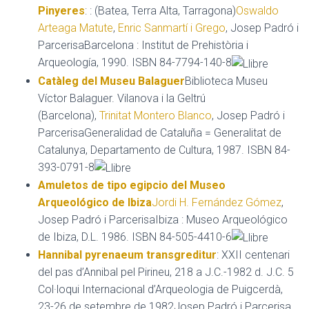
Pinyeres
: : (Batea, Terra Alta, Tarragona)
Oswaldo
Arteaga Matute
,
Enric Sanmartí i Grego
, Josep Padró i
ParcerisaBarcelona : Institut de Prehistòria i
Arqueología, 1990. ISBN 84-7794-140-8
Catàleg del Museu Balaguer
Biblioteca Museu
Víctor Balaguer. Vilanova i la Geltrú
(Barcelona),
Trinitat Montero Blanco
, Josep Padró i
ParcerisaGeneralidad de Cataluña = Generalitat de
Catalunya, Departamento de Cultura, 1987. ISBN 84-
393-0791-8
Amuletos de tipo egipcio del Museo
Arqueológico de Ibiza
Jordi H. Fernández Gómez
,
Josep Padró i ParcerisaIbiza : Museo Arqueológico
de Ibiza, D.L. 1986. ISBN 84-505-4410-6
Hannibal pyrenaeum transgreditur
: XXII centenari
del pas d’Annibal pel Pirineu, 218 a J.C.-1982 d. J.C. 5
Col·loqui Internacional d’Arqueologia de Puigcerdà,
23-26 de setembre de 1982Josep Padró i Parcerisa