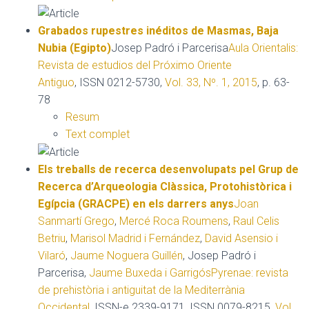
Grabados rupestres inéditos de Masmas, Baja
Nubia (Egipto)
Josep Padró i Parcerisa
Aula Orientalis:
Revista de estudios del Próximo Oriente
Antiguo
, ISSN 0212-5730,
Vol. 33, Nº. 1, 2015
, p. 63-
78
Resum
Text complet
Els treballs de recerca desenvolupats pel Grup de
Recerca d’Arqueologia Clàssica, Protohistòrica i
Egípcia (GRACPE) en els darrers anys
Joan
Sanmartí Grego
,
Mercé Roca Roumens
,
Raul Celis
Betriu
,
Marisol Madrid i Fernández
,
David Asensio i
Vilaró
,
Jaume Noguera Guillén
, Josep Padró i
Parcerisa,
Jaume Buxeda i Garrigós
Pyrenae: revista
de prehistòria i antiguitat de la Mediterrània
Occidental
, ISSN-e 2339-9171, ISSN 0079-8215,
Vol.