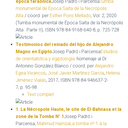
época faraónica
Josep Padró i Parcerisa
Tumba
monumental de Época Saíta de la Necrópolis
Alta
/ coord. per
Esther Pons Mellado
, Vol. 2, 2020
(Tumba monumental de Época Saíta de la Necrópolis
Alta : Parte II), ISBN 978-84-9168-640-8, p. 725-728
Testimonios del reinado del hijo de Alejandro
Magno en Egipto
Josep Padró i Parcerisa
Estudios
de orientalística y egiptología
: homenaje al Dr.
Antonino González Blanco / coord. per
Alejandro
Egea Vivancos
,
José Javier Martínez García
,
Helena
Jiménez Vialás
, 2017, ISBN 978-84-946637-2-
7, p. 95-98
Text complet
1. La Nécropole Haute, le site de El-Bahnasa et la
zone de la Tombe N° 1
Josep Padró i
Parcerisa,
Mahmud Hamza
La tombe nº 1 à la