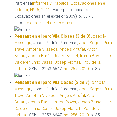
Parcerisa
Informes y Trabajos: Excavaciones en el
exterior
,
Nº. 5, 2011
(Exemplar dedicat a:
Excavaciones en el exterior 2009), p. 36-45
Text complet de l’exemplar
Pensant en el parc Vila Closes (3 de 3)
Josep M.
Massegú
, Josep Padró i Parcerisa,
Joan Segon
,
Pura
Travé
,
Antolina Vilaseca
,
Àngels Arrufat
,
Anton
Baraut
,
Josep Barés
,
Josep Brunet
,
Imma Bover
,
Lluís
Calderer
,
Enric Casas
,
Josep Morral
El Pou de la
gallina
, ISSN-e 2253-6647,
no. 257, 2010
, p. 35
Pensant en el parc Vila Coses (2 de 3)
Josep M.
Massegú
, Josep Padró i Parcerisa,
Joan Segon
,
Pura
Travé
,
Antolina Vilaseca
,
Àngels Arrufat
,
Anton
Baraut
,
Josep Barés
,
Imma Bover
,
Josep Brunet
,
Lluís
Calderer
,
Enric Casas
,
Josep Morral
El Pou de la
gallina
, ISSN-e 2253-6647,
no. 256, 2010
, p. 35