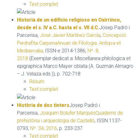
Text complet
Historia de un edificio religioso en Oxirrinco,
desde el s. IV a.C. hasta el s. VII d.C.
Josep Padró i
Parcerisa,
José Javier Martínez García
,
Concepció
Piedrafita Carpena
Anuari de Filologia. Antiqva et
Mediaevalia
, ISSN-e 2014-1386,
Nº. 8,
2018
(Exemplar dedicat a: Miscellanea philologica et
epigraphica Marco Mayer oblata (A. Guzmán Almagro
– J. Velaza eds.)), p. 702-718
Resum
Text complet
Història de dos tinters
Josep Padró i
Parcerisa,
Joaquim Bolufer Marqués
Quaderns de
prehistòria i arqueologia de Castelló
, ISSN 1137-
0793,
Nº. 34, 2016
, p. 233-237
Text complet