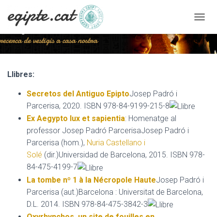
C
A
N
V
I
Literatura Dr. Josep Padró i
A
Llibres:
L
Parcerisa
A
Secretos del Antiguo Epipto
Josep Padró i
N
Parcerisa, 2020. ISBN 978-84-9199-215-8
A
V
Ex Aegypto lux et sapientia
: Homenatge al
E
professor Josep Padró ParcerisaJosep Padró i
G
Parcerisa (hom.),
Nuria Castellano i
A
C
Solé
(dir.)Universidad de Barcelona, 2015. ISBN 978-
I
84-475-4199-7
Ó
La tombe nº 1 à la Nécropole Haute
Josep Padró i
Parcerisa (aut.)Barcelona : Universitat de Barcelona,
D.L. 2014. ISBN 978-84-475-3842-3
Oxyrhynchos, un site de fouilles en