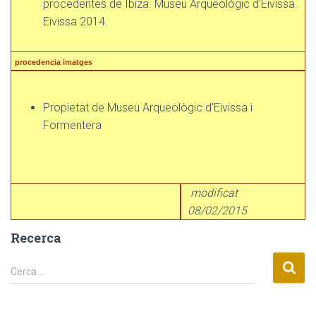
procedentes de Ibiza. Museu Arqueológic d’Eivissa.
Eivissa 2014.
procedencia imatges
Propietat de Museu Arqueològic d’Eivissa i
Formentera
modificat
08/02/2015
Recerca
C
Cerca …
e
r
c