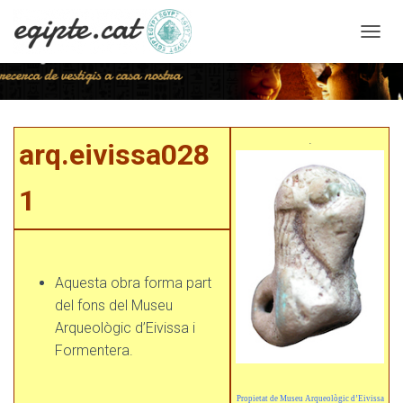
C
A
N
V
I
arq.eivissa0281
A
.
arq.eivissa028
L
A
N
1
A
V
E
G
A
Aquesta obra forma part
C
I
del fons del Museu
Ó
Arqueològic d’Eivissa i
Formentera.
Propietat de Museu Arqueològic d’Eivissa