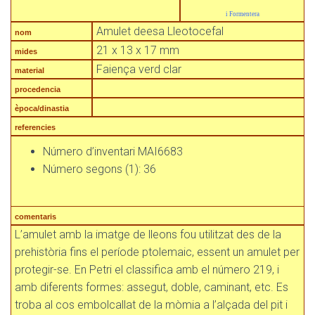
i Formentera
Amulet deesa Lleotocefal
nom
21 x 13 x 17 mm
mides
Faiença verd clar
material
procedencia
època/dinastia
referencies
Número d’inventari MAI6683
Número segons (1): 36
comentaris
L’amulet amb la imatge de lleons fou utilitzat des de la
prehistòria fins el període ptolemaic, essent un amulet per
protegir-se. En Petri el classifica amb el número 219, i
amb diferents formes: assegut, doble, caminant, etc. Es
troba al cos embolcallat de la mòmia a l’alçada del pit i