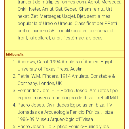
transcrit de múltiples formes com: Aorot, Merseger,
Onkh-Neter, Annut, Sat, Seqer, Shem-remtu, Urt
hekat, Zet, Mertseger, Uadjet, Djet, sent la mes
popular la d’ Ureo o Uraeus. Classificat per F.Petri
amb el número 58. Localització en la mòmia: al
front, al collaret, al pit, l’estómac, als peus.
bibliografia
Andrews, Carol. 1994 Amulets of Ancient Egypt.
University of Texas Press, Austin.
Petrie, W.M. Flinders. 1914 Amulets. Constable &
Company, London, UK.
Fernandez Jordi H. – Padro Josep. Amuletos tipo
egipcio museo arqueologico de Ibiza. Treball MAI.
Padro Josep. Divinidades Egipcias en Ibiza. I-V
Jornadas de Arqueología Fenicio-Púnica . Ibiza
1986-89.Museu Arqueològic d’Eivissa
Padro Josep. La Glíptica Fenicio-Púnica y los