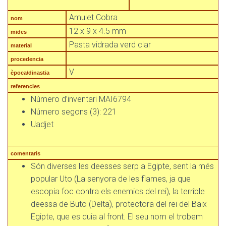
Amulet Cobra
nom
12 x 9 x 4.5 mm
mides
Pasta vidrada verd clar
material
procedencia
V
època/dinastia
referencies
Número d’inventari MAI6794
Número segons (3): 221
Uadjet
comentaris
Són diverses les deesses serp a Egipte, sent la més
popular Uto (La senyora de les flames, ja que
escopia foc contra els enemics del rei), la terrible
deessa de Buto (Delta), protectora del rei del Baix
Egipte, que es duia al front. El seu nom el trobem