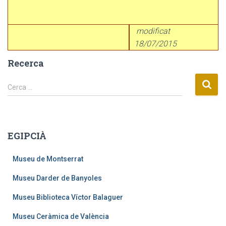
modificat
18/07/2015
Recerca
C
Cerca …
e
r
c
a
EGIPCIÀ
:
Museu de Montserrat
Museu Darder de Banyoles
Museu Biblioteca Víctor Balaguer
Museu Ceràmica de València