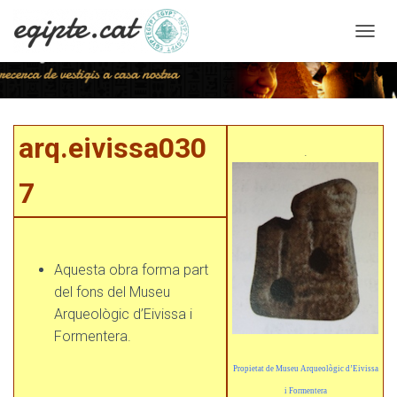
C
A
N
V
I
arq.eivissa0307
A
arq.eivissa030
L
.
A
N
7
A
V
E
G
A
Aquesta obra forma part
C
del fons del Museu
I
Arqueològic d’Eivissa i
Ó
Formentera.
Propietat de Museu Arqueològic d’Eivissa
i Formentera