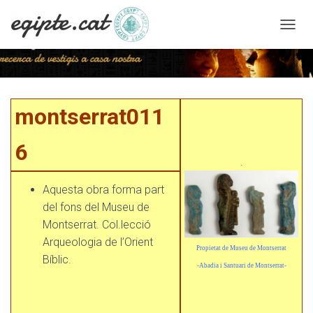
C
A
N
V
I
montserrat0116
A
montserrat011
L
A
N
6
A
.
V
E
Aquesta obra forma part
G
del fons del Museu de
A
C
Montserrat. Col.lecció
I
Arqueologia de l’Orient
Ó
Propietat de Museu de Montserrat
Bíblic.
-Abadia i Santuari de Montserrat-