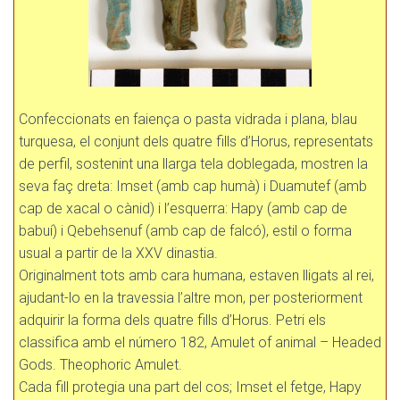
Confeccionats en faiença o pasta vidrada i plana, blau
turquesa, el conjunt dels quatre fills d’Horus, representats
de perfil, sostenint una llarga tela doblegada, mostren la
seva faç dreta: Imset (amb cap humà) i Duamutef (amb
cap de xacal o cànid) i l’esquerra: Hapy (amb cap de
babuí) i Qebehsenuf (amb cap de falcó), estil o forma
usual a partir de la XXV dinastia.
Originalment tots amb cara humana, estaven lligats al rei,
ajudant-lo en la travessia l’altre mon, per posteriorment
adquirir la forma dels quatre fills d’Horus. Petri els
classifica amb el número 182, Amulet of animal – Headed
Gods. Theophoric Amulet.
Cada fill protegia una part del cos; Imset el fetge, Hapy