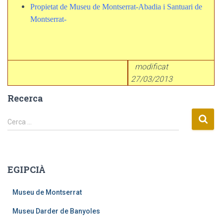
Propietat de Museu de Montserrat
-Abadia i Santuari de
Montserrat-
modificat
27/03/2013
Recerca
C
Cerca …
e
r
c
a
EGIPCIÀ
:
Museu de Montserrat
Museu Darder de Banyoles