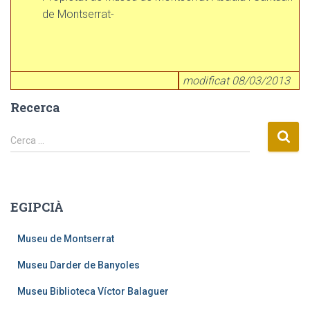
de Montserrat-
modificat 08/03/2013
Recerca
C
Cerca …
e
r
c
a
EGIPCIÀ
:
Museu de Montserrat
Museu Darder de Banyoles
Museu Biblioteca Víctor Balaguer