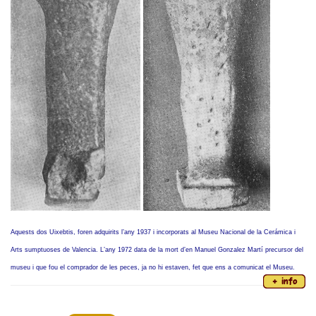
Aquests dos Uixebtis, foren adquirits l’any 1937 i incorporats al Museu Nacional de la Cerámica i
Arts sumptuoses de Valencia. L’any 1972 data de la mort d’en Manuel Gonzalez Martí precursor del
museu i que fou el comprador de les peces, ja no hi estaven, fet que ens a comunicat el Museu.