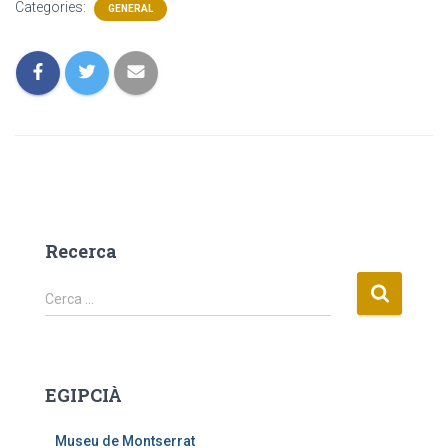
Categories:
GENERAL
Recerca
C
Cerca …
e
r
c
a
EGIPCIÀ
:
Museu de Montserrat