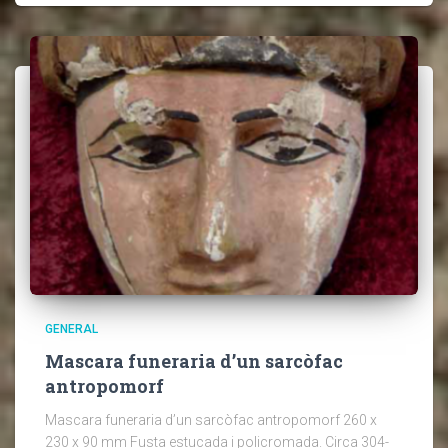
GENERAL
Mascara funeraria d’un sarcòfac
antropomorf
Mascara funeraria d’un sarcòfac antropomorf 260 x
230 x 90 mm Fusta estucada i policromada. Circa 304-