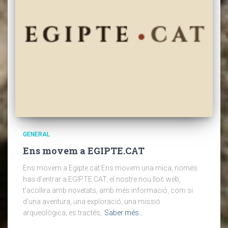
GENERAL
Ens movem a EGIPTE.CAT
Ens movem a Egipte.cat Ens movem una mica, només
has d’entrar a EGIPTE.CAT, el nostre nou lloc web,
t’acollira amb novetats, amb més informació, com si
d’una aventura, una exploració, una missió
arqueològica, es tractés,
Saber més…