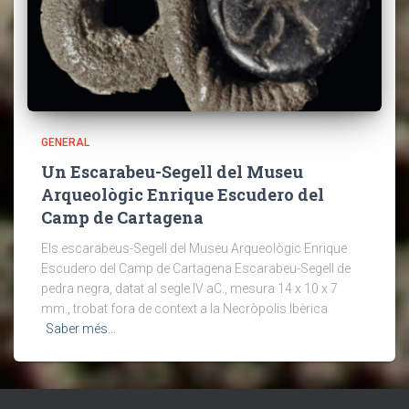
GENERAL
Un Escarabeu-Segell del Museu
Arqueològic Enrique Escudero del
Camp de Cartagena
Els escarabeus-Segell del Museu Arqueològic Enrique
Escudero del Camp de Cartagena Escarabeu-Segell de
pedra negra, datat al segle IV aC., mesura 14 x 10 x 7
mm., trobat fora de context a la Necròpolis Ibèrica
Saber més…