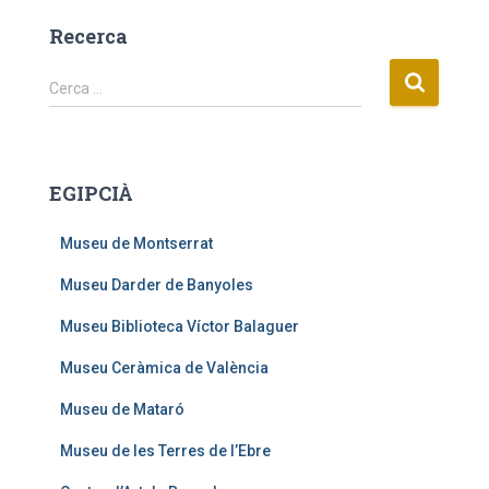
Recerca
C
Cerca …
e
r
c
a
EGIPCIÀ
:
Museu de Montserrat
Museu Darder de Banyoles
Museu Biblioteca Víctor Balaguer
Museu Ceràmica de València
Museu de Mataró
Museu de les Terres de l’Ebre