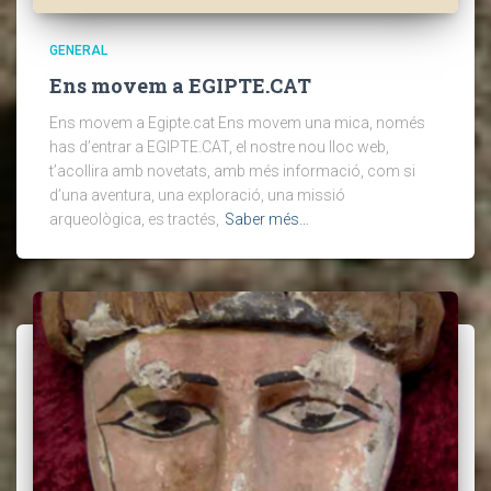
GENERAL
Ens movem a EGIPTE.CAT
Ens movem a Egipte.cat Ens movem una mica, només
has d’entrar a EGIPTE.CAT, el nostre nou lloc web,
t’acollira amb novetats, amb més informació, com si
d’una aventura, una exploració, una missió
arqueològica, es tractés,
Saber més…