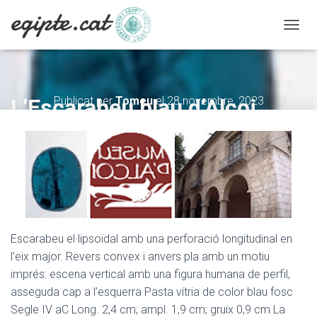
C
A
N
V
I
L’Escarabeu blau d’Alcoi
Publicat per
Tomeu
el
28 novembre, 2023
A
L
A
N
A
V
E
G
A
C
Escarabeu el·lipsoïdal amb una perforació longitudinal en
I
Ó
l’eix major. Revers convex i anvers pla amb un motiu
imprés: escena vertical amb una figura humana de perfil,
asseguda cap a l’esquerra Pasta vítria de color blau fosc
Segle IV aC Long. 2,4 cm; ampl. 1,9 cm; gruix 0,9 cm La