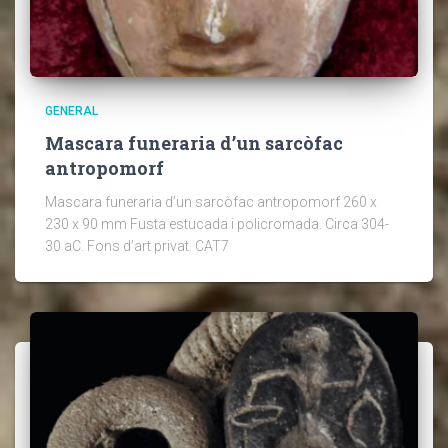
GENERAL
Mascara funeraria d’un sarcòfac
antropomorf
Mascara funeraria d’un sarcòfac antropomorf 260 x
230 x 90 mm Fusta estucada i policromada. Circa 304-
30 aC. Fons d’art privat. CAT7