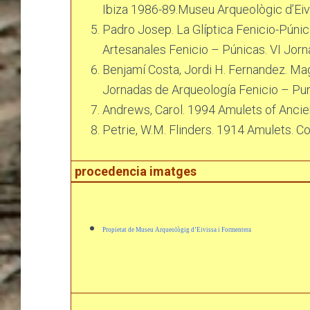
Ibiza 1986-89.Museu Arqueològic d’Eiv
Padro Josep. La Glíptica Fenicio-Púni
Artesanales Fenicio – Púnicas. VI Jorn
Benjamí Costa, Jordi H. Fernandez. Mag
Jornadas de Arqueología Fenicio – Pun
Andrews, Carol. 1994 Amulets of Ancien
Petrie, W.M. Flinders. 1914 Amulets. 
procedencia imatges
Propietat de Museu Arqueològig d’Eivissa i Formentera