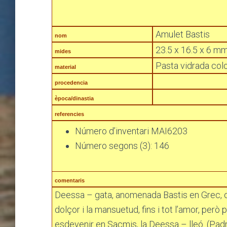
Amulet Bastis
nom
23.5 x 16.5 x 6 m
mides
Pasta vidrada colo
material
procedencia
època/dinastia
referencies
Número d’inventari MAI6203
Número segons (3): 146
comentaris
Deessa – gata, anomenada Bastis en Grec, ori
dolçor i la mansuetud, fins i tot l’amor, però 
esdevenir en Sacmis, la Deessa – lleó. (Padró