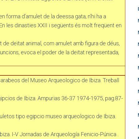
 en forma d’amulet de la deessa gata, n’hi ha a
En les dinasties XXII i següents és molt freqüent en
t de deïtat animal, com amulet amb figura de déus,
funcions, evoca el poder de la deïtat representada,
arabeos del Museo Arqueologico de Ibiza. Treball
pcios de Ibiza. Ampurias 36-37 1974-1975, pag.87-
letos tipo egipcio museo arqueologico de Ibiza.
biza. I-V Jornadas de Arqueología Fenicio-Púnica .