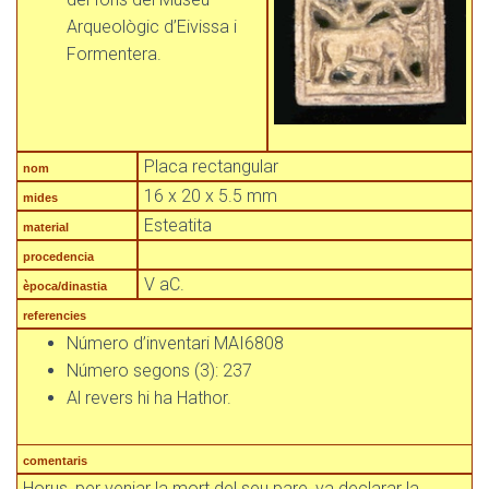
Arqueològic d’Eivissa i
Formentera.
Placa rectangular
nom
16 x 20 x 5.5 mm
mides
Esteatita
material
procedencia
V aC.
època/dinastia
referencies
Número d’inventari MAI6808
Número segons (3): 237
Al revers hi ha Hathor.
comentaris
Horus, per venjar la mort del seu pare, va declarar la