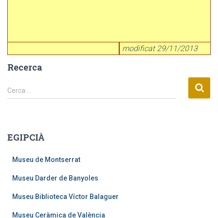
modificat 29/11/2013
Recerca
C
Cerca …
e
r
c
a
EGIPCIÀ
:
Museu de Montserrat
Museu Darder de Banyoles
Museu Biblioteca Víctor Balaguer
Museu Ceràmica de València