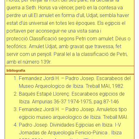
guerra a Seth. Horus va vèncer, però en la contesa va
perdre un ull.El amulet en forma d’ull, Udjat, sembla haver
estat d’ús universal en totes les èpoques. Els egipcis el
portaven per aconseguir-ne una vista sana i
protecció.Classificació segons Petri com amulet: Déus o
teofórics. Amulet Udjat, amb gravat que travessa, fet
servir com un penjoll. Paral·lel a la classificació de Petri,
amb el número 139r.
bibliografia
Fernandez Jordi H. – Padro Josep. Escarabeos del
Museo Arqueologico de Ibiza. Treball MAI, 1982.
Baqués Estapé Llorenç. Escarabeos egipcios de
Ibiza. Ampurias 36-37 1974-1975, pag.87-146
Fernandez Jordi H. – Padro Josep. Amuletos tipo
egipcio museo arqueologico de Ibiza. Treball MAI.
Padro Josep. Divinidades Egipcias en Ibiza. I-V
Jornadas de Arqueología Fenicio-Púnica . Ibiza