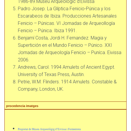
1986-89.Museu Arqueològic d’Eivissa
Padro Josep. La Glíptica Fenicio-Púnica y los
Escarabeos de Ibiza. Producciones Artesanales
Fenicio – Púnicas. VI Jornadas de Arqueollogía
Fenicio – Púnica. Ibiza 1991.
Benjamí Costa, Jordi H. Fernandez. Magia y
Supertición en el Mundo Fenicio – Púnico. XXI
Jornadas de Arqueología Fenicio – Puníca. Eivissa
2006.
Andrews, Carol. 1994 Amulets of Ancient Egypt.
University of Texas Press, Austin.
Petrie, W.M. Flinders. 1914 Amulets. Constable &
Company, London, UK.
procedencia imatges
Propietat de Museu Arqueològig d’Eivissa i Formentera