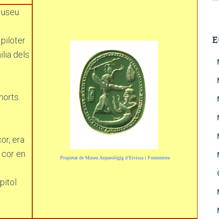
r
Museu
c
a
E
piloter
:
lia dels
u
morts.
or, era
l cor en
Propietat de Museu Arqueològig d’Eivissa i Formentera
pitol