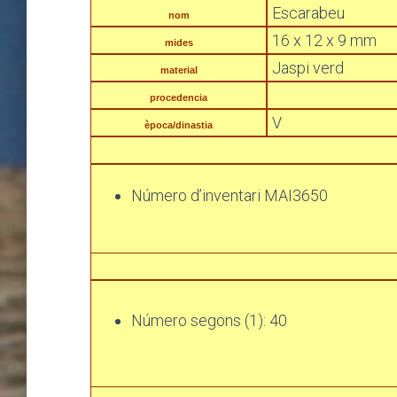
Escarabeu
nom
16 x 12 x 9 mm
mides
Jaspi verd
material
procedencia
V
època/dinastia
Número d’inventari MAI3650
Número segons (1): 40