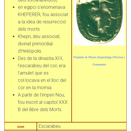
en egipci s’enomenava
KHEPERER, fou associat
a la idea de resurrecció
dels morts.
Khepri, deu associat,
divinat primordial
d’Heliòpolis.
Propietat de Museu Arqueològig d’Eivissa i
Des de la dinastia XIII,
Formentera
l’escarabeu del cor, era
l’amulet que es
col.locava en el lloc del
cor en la momia.
A partir de l’imperi Nou,
fou inscrit al capitol XXX
B del llibre dels Morts.
Escarabeu
nom