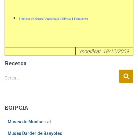
Propietat de Museu Arqueològig d’Eivissa i Formentera
modificat 18/12/2009
Recerca
C
Cerca …
e
r
c
a
EGIPCIÀ
:
Museu de Montserrat
Museu Darder de Banyoles