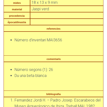
18 x 13 x 9 mm
mides
Jaspi verd
material
procedencia
època/dinastia
referencies
Número d’inventari MAI3656
comentaris
Número segons (1): 26
Du una beta blanca
bibliografia
Fernandez Jordi H. – Padro Josep. Escarabeos del
Museo Arqueologico de Ibiza. Treball MAI, 1982.