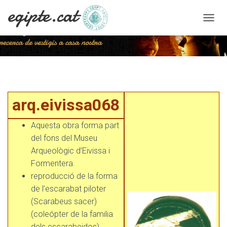
C
A
N
V
I
arq.eivissa068
A
L
A
arq.eivissa068
N
A
V
Aquesta obra forma part
E
del fons del Museu
G
Arqueològic d’Eivissa i
A
C
Formentera.
I
reproducció de la forma
Ó
de l’escarabat piloter
(Scarabeus sacer)
(coleópter de la familia
dels escarabeidos)