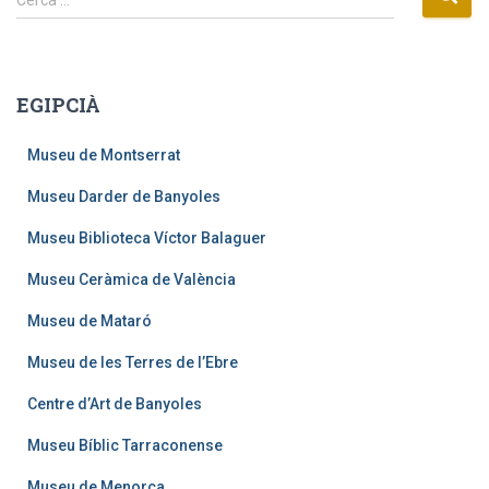
Cerca …
e
r
c
a
EGIPCIÀ
:
Museu de Montserrat
Museu Darder de Banyoles
Museu Biblioteca Víctor Balaguer
Museu Ceràmica de València
Museu de Mataró
Museu de les Terres de l’Ebre
Centre d’Art de Banyoles
Museu Bíblic Tarraconense
Museu de Menorca