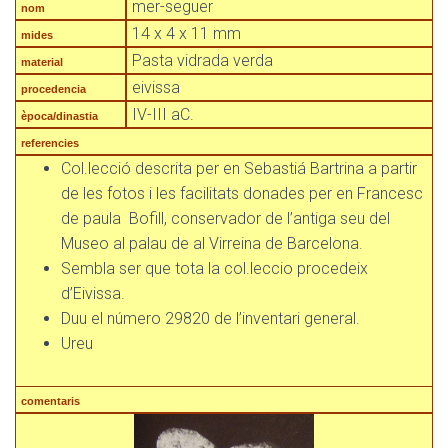
mer-seguer
nom
14 x 4 x 11 mm
mides
Pasta vidrada verda
material
eivissa
procedencia
IV-III aC.
època/dinastia
referencies
Col.lecció descrita per en Sebastiá Bartrina a partir
de les fotos i les facilitats donades per en Francesc
de paula Bofill, conservador de l’antiga seu del
Museo al palau de al Virreina de Barcelona.
Sembla ser que tota la col.leccio procedeix
d’Eivissa.
Duu el número 29820 de l’inventari general.
Ureu
comentaris