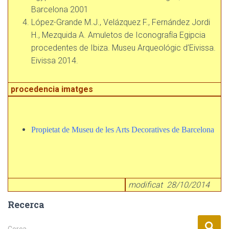
Barcelona 2001
López-Grande M.J., Velázquez F., Fernández Jordi
H., Mezquida A. Amuletos de Iconografía Egipcia
procedentes de Ibiza. Museu Arqueológic d’Eivissa.
Eivissa 2014.
procedencia imatges
Propietat de Museu de les Arts Decoratives de Barcelona
modificat 28/10/2014
Recerca
C