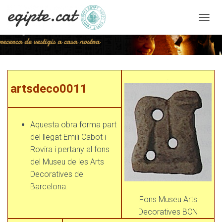
C
A
N
V
I
artsdeco0011
A
.
L
artsdeco0011
A
N
A
V
Aquesta obra forma part
E
del llegat Emili Cabot i
G
A
Rovira i pertany al fons
C
del Museu de les Arts
I
Decoratives de
Ó
Barcelona.
Fons Museu Arts
Decoratives BCN