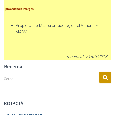
procedencia imatges
Propietat de Museu arqueològic del Vendrell -
MADV-
modificat 21/05/2013
Recerca
C
Cerca …
e
r
c
a
EGIPCIÀ
: