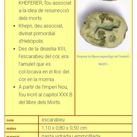
KHEPERER, fou associat
a la idea de resurrecció
dels morts.
Khepri, deu associat,
divinat primordial
d’Heliòpolis.
Des de la dinastia XIII,
l’escarabeu del cor, era
Propietat de Museu arqueològic del Vendrell -
l’amulet que es
MADV
–
col.locava en el lloc del
cor en la momia.
A partir de l’imperi Nou,
fou incrit al capitol XXX B
del llibre dels Morts.
escarabeu
nom
1,10 x 0,80 x 0,50 cm
mides
pasta vidrada i emmotllada
material