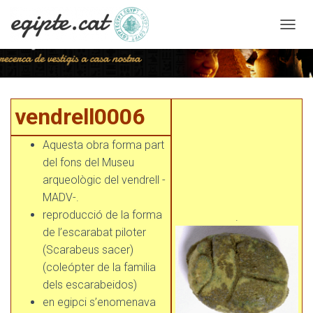
C
A
N
V
I
vendrell0006
A
vendrell0006
L
A
N
Aquesta obra forma part
A
del fons del Museu
V
arqueològic del vendrell -
E
G
MADV-.
A
reproducció de la forma
.
C
de l’escarabat piloter
I
Ó
(Scarabeus sacer)
(coleópter de la familia
dels escarabeidos)
en egipci s’enomenava