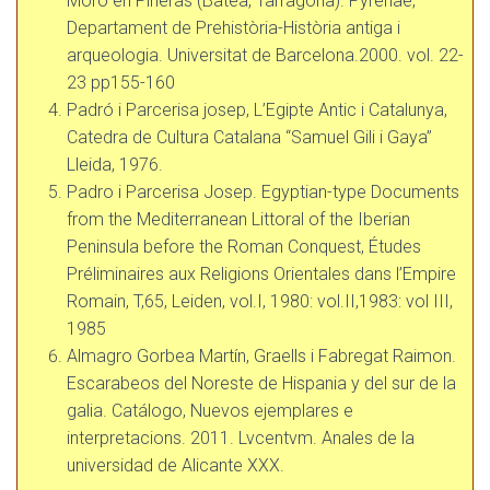
Moro en Piñeras (Batea, Tarragona). Pyrenae,
Departament de Prehistòria-Història antiga i
arqueologia. Universitat de Barcelona.2000. vol. 22-
23 pp155-160
Padró i Parcerisa josep, L’Egipte Antic i Catalunya,
Catedra de Cultura Catalana “Samuel Gili i Gaya”
Lleida, 1976.
Padro i Parcerisa Josep. Egyptian-type Documents
from the Mediterranean Littoral of the Iberian
Peninsula before the Roman Conquest, Études
Préliminaires aux Religions Orientales dans l’Empire
Romain, T,65, Leiden, vol.I, 1980: vol.II,1983: vol III,
1985
Almagro Gorbea Martín, Graells i Fabregat Raimon.
Escarabeos del Noreste de Hispania y del sur de la
galia. Catálogo, Nuevos ejemplares e
interpretacions. 2011. Lvcentvm. Anales de la
universidad de Alicante XXX.