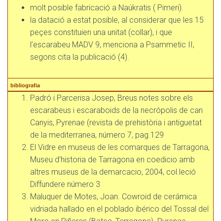
molt posible fabricació a Naúkratis ( Pimeri).
la datació a estat posible, al considerar que les 15
peçes constituien una unitat (collar), i que
l’escarabeu MADV 9, menciona a Psammetic II,
segons cita la publicació (4).
bibliografia
Padró i Parcerisa Josep, Breus notes sobre els
escarabeus i escaraboids de la necrópolis de can
Canyis, Pyrenae (revista de prehistòria i antiguetat
de la mediterranea, número 7, pag.129
El Vidre en museus de les comarques de Tarragona,
Museu d’historia de Tarragona en coedicio amb
altres museus de la demarcacio, 2004, col.leció
Diffundere número 3
Maluquer de Motes, Joan. Cowroid de cerámica
vidriada hallado en el poblado ibérico del Tossal del